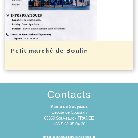
Petit marché de Boulin
Contacts
Mairie de Souyeaux
1 route de Coussan
65350 Souyeaux - FRANCE
+33 5 62 35 04 36
mairie.souyeaux@orange.fr