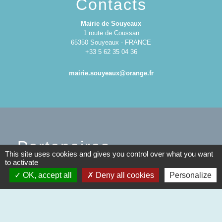
Contacts
Mairie de Souyeaux
1 route de Coussan
65350 Souyeaux - FRANCE
+33 5 62 35 04 36
mairie.souyeaux@orange.fr
Partenaires
This site uses cookies and gives you control over what you want
to activate
Communauté de Communes des Coteaux du
OK, accept all
Deny all cookies
Personalize
Val d'Arros
Région Occitanie / Pyrénées-Méditerranée