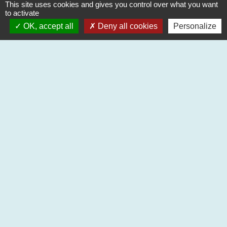
This site uses cookies and gives you control over what you want
to activate
OK, accept all
Deny all cookies
Personalize
Partenaires
Communauté de Communes des Coteaux du
Val d'Arros
Région Occitanie / Pyrénées-Méditerranée
Département des Hautes-
Pyrénées
Préfecture des Hautes-Pyrénées
Mentions légales
-
Politique de confidentialité
-
Accessibilité
-
Plan du site
-
Gestion des cookies