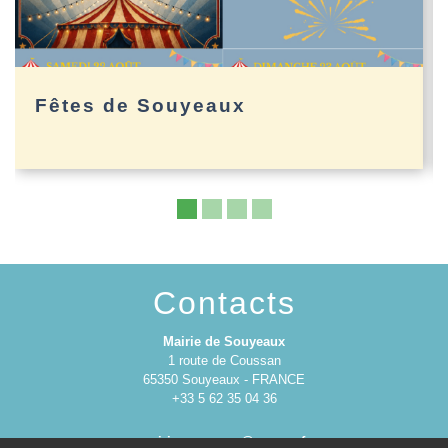
Fêtes de Souyeaux
Contacts
Mairie de Souyeaux
1 route de Coussan
65350 Souyeaux - FRANCE
+33 5 62 35 04 36
mairie.souyeaux@orange.fr